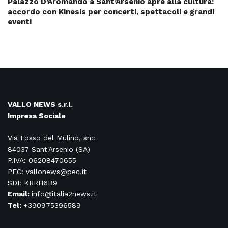
Palazzo D’Aromando a Sant’Arsenio apre alla cultura:
accordo con Kinesis per concerti, spettacoli e grandi
eventi
VALLO NEWS s.r.l.
Impresa Sociale
Via Fosso del Mulino, snc
84037 Sant'Arsenio (SA)
P.IVA: 06208470655
PEC: vallonews@pec.it
SDI: KRRH6B9
Email:
info@italia2news.it
Tel:
+390975396589