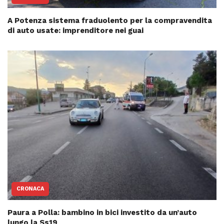
A Potenza sistema fraduolento per la compravendita
di auto usate: imprenditore nei guai
CRONACA
Paura a Polla: bambino in bici investito da un’auto
lungo la Ss19