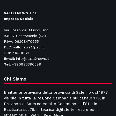
VALLO NEWS s.r.l.
Impresa Sociale
Via Fosso del Mulino, snc
84037 Sant'Arsenio (SA)
P.IVA: 06208470655
PEC: vallonews@pec.it
SDI: KRRH6B9
Email:
info@italia2news.it
Tel:
+390975396589
Chi Siamo
Emittente televisiva della provincia di Salerno dal 1977
visibile in tutta la regione Campania sul canale 179, in
Provincia di Salerno ed alto Cosentino sull'81 e in
Basilicata sul 76, in tecnica digitale terrestre ed in
streaming sul web..
Read More