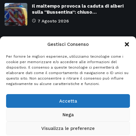
Il maltempo provoca la caduta di alberi
sulla “Bussentina”: chiuso…
7 Agosto 2026
Categorie
Gestisci Consenso
Per fornire le migliori esperienze, utilizziamo tecnologie come i
Attualità
8975
SALERNO e Provincia
4132
cookie per memorizzare e/o accedere alle informazioni del
dispositivo. Il consenso a queste tecnologie ci permetterà di
Cronaca
6480
Regione CAMPANIA
2132
elaborare dati come il comportamento di navigazione o ID unici su
questo sito. Non acconsentire o ritirare il consenso può influire
Primo piano
5957
Regione BASILICATA
2124
negativamente su alcune caratteristiche e funzioni.
Accetta
© 2026
Italia2news
- Italia2news powered by
Nega
EurekaSmartSolution
Visualizza le preferenze
Home
Privacy Policy
Informativa sito web