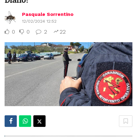
Diano?
Pasquale Sorrentino
12/02/2024 12:52
0
0
2
22