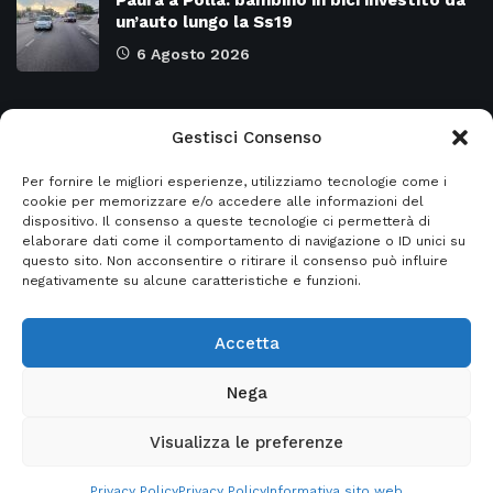
un’auto lungo la Ss19
6 Agosto 2026
Categorie
Gestisci Consenso
Per fornire le migliori esperienze, utilizziamo tecnologie come i
Attualità
8973
SALERNO e Provincia
4129
cookie per memorizzare e/o accedere alle informazioni del
dispositivo. Il consenso a queste tecnologie ci permetterà di
Cronaca
6478
Regione CAMPANIA
2131
elaborare dati come il comportamento di navigazione o ID unici su
questo sito. Non acconsentire o ritirare il consenso può influire
Primo piano
5954
Regione BASILICATA
2124
negativamente su alcune caratteristiche e funzioni.
Accetta
© 2026
Italia2news
- Italia2news powered by
Nega
EurekaSmartSolution
Visualizza le preferenze
Home
Privacy Policy
Informativa sito web
Contatti
Privacy Policy
Privacy Policy
Informativa sito web