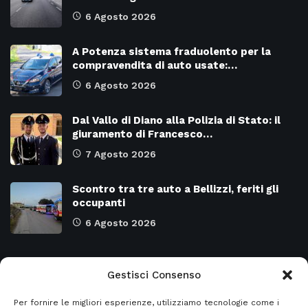
6 Agosto 2026
A Potenza sistema fraduolento per la
compravendita di auto usate:…
6 Agosto 2026
Dal Vallo di Diano alla Polizia di Stato: il
giuramento di Francesco…
7 Agosto 2026
Scontro tra tre auto a Bellizzi, feriti gli
occupanti
6 Agosto 2026
Categorie
Gestisci Consenso
Per fornire le migliori esperienze, utilizziamo tecnologie come i
Attualità
8968
SALERNO e Provincia
4128