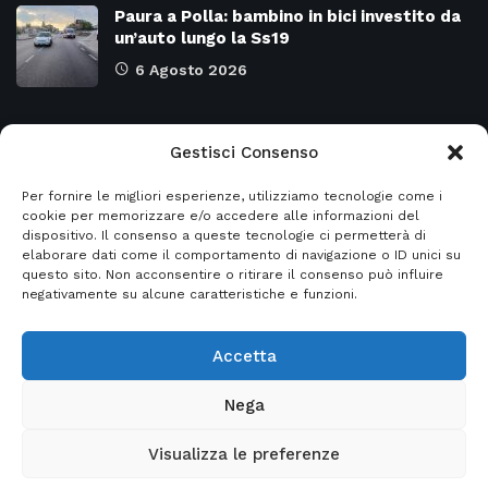
Paura a Polla: bambino in bici investito da
un’auto lungo la Ss19
6 Agosto 2026
Categorie
Gestisci Consenso
Per fornire le migliori esperienze, utilizziamo tecnologie come i
Attualità
8971
SALERNO e Provincia
4128
cookie per memorizzare e/o accedere alle informazioni del
dispositivo. Il consenso a queste tecnologie ci permetterà di
Cronaca
6476
Regione CAMPANIA
2131
elaborare dati come il comportamento di navigazione o ID unici su
questo sito. Non acconsentire o ritirare il consenso può influire
Primo piano
5953
Regione BASILICATA
2124
negativamente su alcune caratteristiche e funzioni.
Accetta
© 2026
Italia2news
- Italia2news powered by
Nega
EurekaSmartSolution
Visualizza le preferenze
Home
Privacy Policy
Informativa sito web