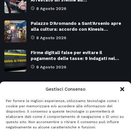
8 Agosto 2026
Palazzo D’Aromando a Sant’Arsenio apre
alla cultura: accordo con Kinesis…
8 Agosto 2026
Firme digitali false per evitare il
pagamento delle tasse: 9 indagati nel…
8 Agosto 2026
Categorie
Gestisci Consenso
Per fornire le migliori esperienze, utilizziamo tecnologie come i
Attualità
8976
SALERNO e Provincia
4134
cookie per memorizzare e/o accedere alle informazioni del
dispositivo. Il consenso a queste tecnologie ci permetterà di
Cronaca
6483
Regione CAMPANIA
2132
elaborare dati come il comportamento di navigazione o ID unici su
questo sito. Non acconsentire o ritirare il consenso può influire
Primo piano
5961
Regione BASILICATA
2124
negativamente su alcune caratteristiche e funzioni.