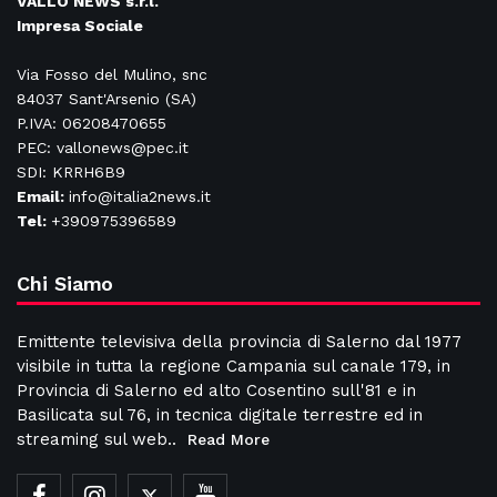
VALLO NEWS s.r.l.
Impresa Sociale
Via Fosso del Mulino, snc
84037 Sant'Arsenio (SA)
P.IVA: 06208470655
PEC: vallonews@pec.it
SDI: KRRH6B9
Email:
info@italia2news.it
Tel:
+390975396589
Chi Siamo
Emittente televisiva della provincia di Salerno dal 1977
visibile in tutta la regione Campania sul canale 179, in
Provincia di Salerno ed alto Cosentino sull'81 e in
Basilicata sul 76, in tecnica digitale terrestre ed in
streaming sul web..
Read More