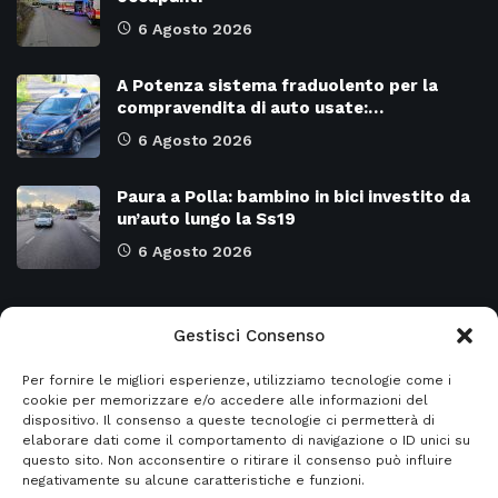
6 Agosto 2026
A Potenza sistema fraduolento per la
compravendita di auto usate:…
6 Agosto 2026
Paura a Polla: bambino in bici investito da
un’auto lungo la Ss19
6 Agosto 2026
Categorie
Gestisci Consenso
Per fornire le migliori esperienze, utilizziamo tecnologie come i
Attualità
8973
SALERNO e Provincia
4129
cookie per memorizzare e/o accedere alle informazioni del
dispositivo. Il consenso a queste tecnologie ci permetterà di
Cronaca
6478
Regione CAMPANIA
2131
elaborare dati come il comportamento di navigazione o ID unici su
questo sito. Non acconsentire o ritirare il consenso può influire
Primo piano
5954
Regione BASILICATA
2124
negativamente su alcune caratteristiche e funzioni.