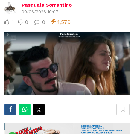
Pasquale Sorrentino
09/06/2026 10:07
1
0
0
1,579