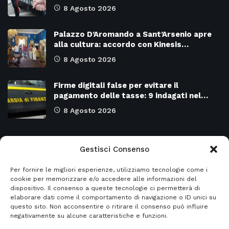
8 Agosto 2026
Palazzo D’Aromando a Sant’Arsenio apre
alla cultura: accordo con Kinesis…
8 Agosto 2026
Firme digitali false per evitare il
pagamento delle tasse: 9 indagati nel…
8 Agosto 2026
Categorie
Gestisci Consenso
Per fornire le migliori esperienze, utilizziamo tecnologie come i
Attualità
8977
SALERNO e Provincia
4135
cookie per memorizzare e/o accedere alle informazioni del
dispositivo. Il consenso a queste tecnologie ci permetterà di
Cronaca
6483
Regione CAMPANIA
2132
elaborare dati come il comportamento di navigazione o ID unici su
questo sito. Non acconsentire o ritirare il consenso può influire
Primo piano
5962
Regione BASILICATA
2124
negativamente su alcune caratteristiche e funzioni.