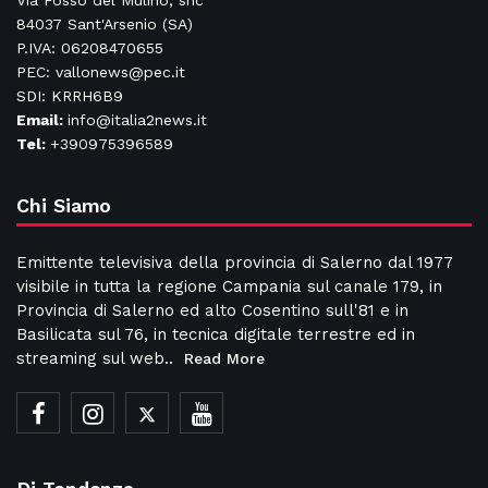
Via Fosso del Mulino, snc
84037 Sant'Arsenio (SA)
P.IVA: 06208470655
PEC: vallonews@pec.it
SDI: KRRH6B9
Email:
info@italia2news.it
Tel:
+390975396589
Chi Siamo
Emittente televisiva della provincia di Salerno dal 1977
visibile in tutta la regione Campania sul canale 179, in
Provincia di Salerno ed alto Cosentino sull'81 e in
Basilicata sul 76, in tecnica digitale terrestre ed in
streaming sul web..
Read More