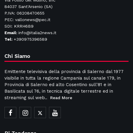
Via Fosso del Mulino, snc
84037 Sant'Arsenio (SA)
P.IVA: 06208470655
PEC: vallonews@pec.it
SDI: KRRH6B9
Email:
info@italia2news.it
Tel:
+390975396589
Chi Siamo
Emittente televisiva della provincia di Salerno dal 1977
visibile in tutta la regione Campania sul canale 179, in
Provincia di Salerno ed alto Cosentino sull'81 e in
Basilicata sul 76, in tecnica digitale terrestre ed in
streaming sul web..
Read More