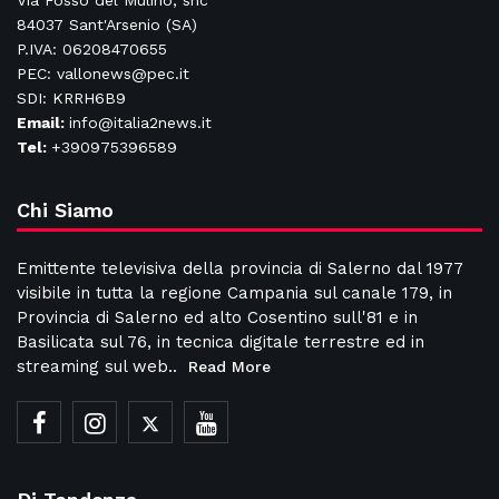
Via Fosso del Mulino, snc
84037 Sant'Arsenio (SA)
P.IVA: 06208470655
PEC: vallonews@pec.it
SDI: KRRH6B9
Email:
info@italia2news.it
Tel:
+390975396589
Chi Siamo
Emittente televisiva della provincia di Salerno dal 1977
visibile in tutta la regione Campania sul canale 179, in
Provincia di Salerno ed alto Cosentino sull'81 e in
Basilicata sul 76, in tecnica digitale terrestre ed in
streaming sul web..
Read More