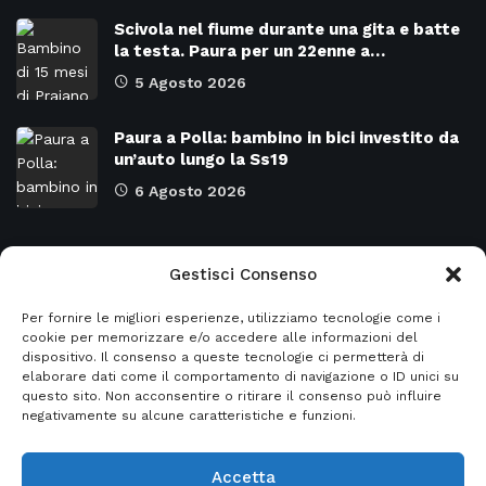
Scivola nel fiume durante una gita e batte
la testa. Paura per un 22enne a…
5 Agosto 2026
Paura a Polla: bambino in bici investito da
un’auto lungo la Ss19
6 Agosto 2026
Categorie
Gestisci Consenso
Per fornire le migliori esperienze, utilizziamo tecnologie come i
Attualità
8966
SALERNO e Provincia
4128
cookie per memorizzare e/o accedere alle informazioni del
dispositivo. Il consenso a queste tecnologie ci permetterà di
Cronaca
6472
Regione CAMPANIA
2131
elaborare dati come il comportamento di navigazione o ID unici su
questo sito. Non acconsentire o ritirare il consenso può influire
Primo piano
5953
Regione BASILICATA
2122
negativamente su alcune caratteristiche e funzioni.
Accetta