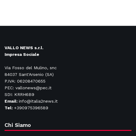
VALLO NEWS s.r.l.
Impresa Sociale
Via Fosso del Mulino, snc
84037 Sant'Arsenio (SA)
P.IVA: 06208470655
PEC: vallonews@pec.it
SDI: KRRH6B9
Email:
info@italia2news.it
Tel:
+390975396589
Chi Siamo