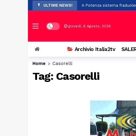
ULTIME NEWS!
A Potenza sistema fraduolen
Cadavere trovato nel cortile
Rigenerazione urbana, 47 mil
Dark mode
giovedì, 6 Agosto, 2026
Prosegue con successo l’ XI
Scontro a Colliano, grave un
Archivio Italia2tv
SALER
Piaggine rende omaggio al p
Home
Casorelli
Dopo i trasferimenti da Batti
Tag:
Casorelli
Il Certosa Village chiude co
Stalking e minacce nei confr
Quattro tennisti di Polla nel