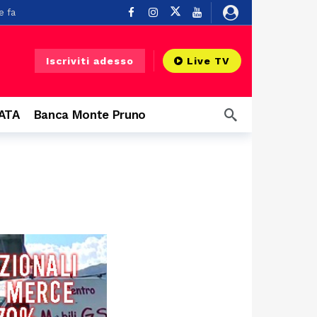
e fa
u un balcone
5 ore fa
Iscriviti adesso
Live TV
CATA
Banca Monte Pruno
o
10 ore fa
a
10 ore fa
 ore fa