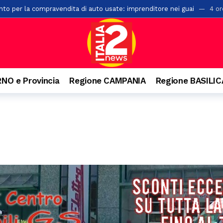
to per la compravendita di auto usate: imprenditore nei guai
4 or
 di un palazzo a Salerno: ipotesi di una caduta mentre voleva salire s
ioni di euro in arrivo per i Comuni lucani
9 ore fa
 edizione del Premio Terre del Bussento a Sapri
10 ore fa
 ventenne. Incidente anche a Battipaglia
10 ore fa
NO e Provincia
Regione CAMPANIA
Regione BASILI
ensiero di Aldo Moro. Successo per l’iniziativa della Banca Monte Prun
paglia, la Pediatria di Polla al collasso: “Mancano i medici”
10 ore f
n numeri da record, 20mila presenze e il trionfo di Massimo Ranieri
onti dei vicini di casa: 49enne arrestato nel Materano
10 ore fa
la top four del torneo di Sala Consilina. Vince Grottola su Trezza
11