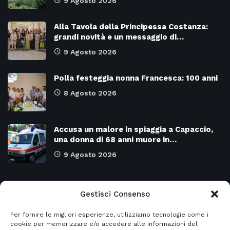
9 Agosto 2026
Alla Tavola della Principessa Costanza:
grandi novità e un messaggio di…
9 Agosto 2026
Polla festeggia nonna Francesca: 100 anni
8 Agosto 2026
Accusa un malore in spiaggia a Capaccio,
una donna di 68 anni muore in…
9 Agosto 2026
Categorie
Gestisci Consenso
Per fornire le migliori esperienze, utilizziamo tecnologie come i
Attualità
8978
SALERNO e Provincia
4137
cookie per memorizzare e/o accedere alle informazioni del