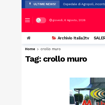
ULTIME NEWS!
Ospedale di Agropoli, incont
Controllo del vicinato: nuovi
In Basilicata, arrivano 61 nuo
Dark mode
giovedì, 6 Agosto, 2026
San Chirico Nuovo, incendio 
Lega, nominati i nuovi commis
Archivio Italia2tv
SALER
Scivola nel fiume durante un
Home
crollo muro
Scontro tra auto e scooter 
Tag:
crollo muro
Salerno, 84enne investito in 
Unibas amplia l’offerta form