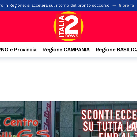
ro in Regione: si accelera sul ritorno del pronto soccorso
8 ore fa
 protocolli tra Prefettura di Salerno ed i comuni di Albanella e Altavilla
vi carabinieri: rinforzati i presidi di Potenza e Matera
9 ore fa
di macchia mediterranea a Creta Rossa: in azione vigili del fuoco e mez
sari cittadini in provincia di Salerno: ecco tutti gli incarichi
9 ore 
NO e Provincia
Regione CAMPANIA
Regione BASILI
a gita e batte la testa. Paura per un 22enne a Felitto
9 ore fa
a Montecorvino Rovella: due feriti
9 ore fa
via delle Calabrie: trasportato al Ruggi
9 ore fa
ativa: al via due nuove lauree su agroalimentare sostenibile e verde u