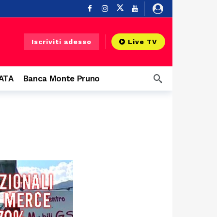
 Silentina
9 ore fa
Iscriviti adesso
Live TV
zi aerei
9 ore fa
fa
CATA
Banca Monte Pruno
rbano
9 ore fa
9 ore fa
Salerno, al via il progetto contro i mozziconi di sigaretta: raccolta nelle strade del centro e posacenere tascabili ai fumatori