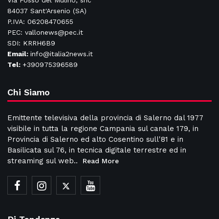
Via Fosso del Mulino, snc
84037 Sant'Arsenio (SA)
P.IVA: 06208470655
PEC: vallonews@pec.it
SDI: KRRH6B9
Email:
info@italia2news.it
Tel:
+390975396589
Chi Siamo
Emittente televisiva della provincia di Salerno dal 1977
visibile in tutta la regione Campania sul canale 179, in
Provincia di Salerno ed alto Cosentino sull'81 e in
Basilicata sul 76, in tecnica digitale terrestre ed in
streaming sul web..
Read More