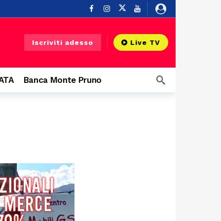
Buonabitacolo
7 ore fa
Iscriviti adesso
Live TV
ndi protagonisti
8 ore fa
CATA
Banca Monte Pruno
12 ore fa
 Diano
13 ore fa
14 ore fa
14 ore fa
 infrastruttura”
14 ore fa