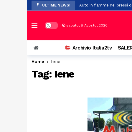
ULTIME NEWS!
Auto in fiamme nei pressi de
Il maltempo provoca la cadu
Pompei, nuovo studio su Opl
Dark mode
sabato, 8 Agosto, 2026
Premio Terre del Bussento, s
A Sant’Arsenio, torna la Fest
Archivio Italia2tv
SALER
Ostello del centro storico di
Home
Iene
Addio a Francesco Guccini: i
Tag:
Iene
Prodotti non sicuri, sequest
Vasto incendio a San Chiric
Ospedale di Battipaglia, la C