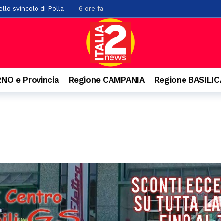
llo svincolo di Polla
6 ore fa
ta di alberi sulla “Bussentina”: chiuso temporaneamente un tratto a 
ontis: pane e cereali alla base della dieta romana
8 ore fa
i chiude l’undicesima edizione: tre serate di spettacolo, cultura e gra
a di San Rocco: il 16 agosto rivive la tradizione
8 ore fa
NO e Provincia
Regione CAMPANIA
Regione BASILI
 Salerno con 42 posti letto abusivi: scatta la sospensione dell’attività
l cantautore della schiena dritta e quella campana arrivata dal Vallo di
rati oltre 2mila articoli nel potentino: otto commercianti segnalati
o. Denunciato 63enne: ha acceso il fuoco per bruciare un nido di vespe
isl: “Dal crollo una lezione per il Sud. La manutenzione diventi la prima