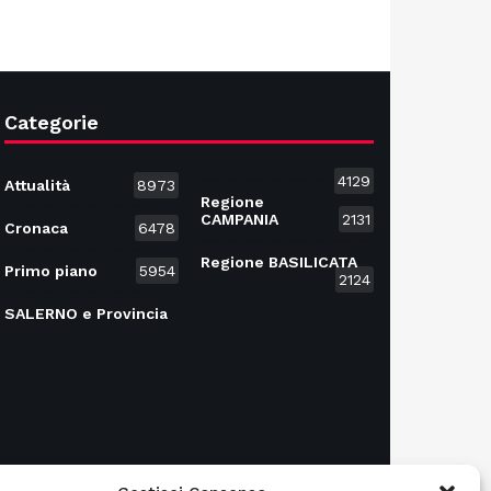
Categorie
4129
Attualità
8973
Regione
CAMPANIA
2131
Cronaca
6478
Regione BASILICATA
Primo piano
5954
2124
SALERNO e Provincia