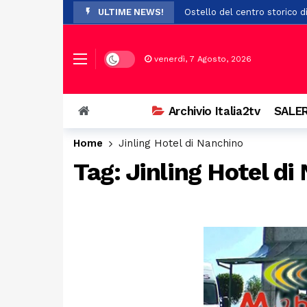
ULTIME NEWS!
Ostello del centro storico di
Addio a Francesco Guccini: i
Prodotti non sicuri, sequest
Dark mode
venerdì, 7 Agosto, 2026
Vasto incendio a San Chiric
Ospedale di Battipaglia, la C
Archivio Italia2tv
SALER
Auto si ribalta più volte ne
Home
Jinling Hotel di Nanchino
Esodo di Ferragosto, traffic
Tag:
Jinling Hotel di
Scontro tra tre auto a Bellizz
Paura a Polla: bambino in bi