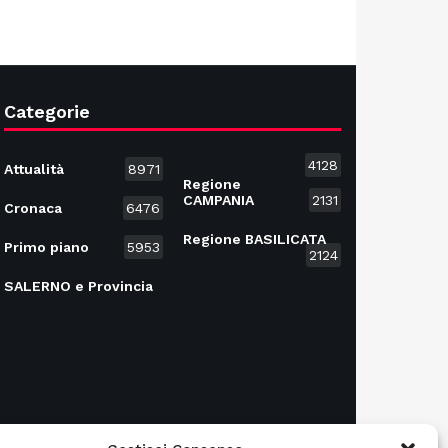
Categorie
4128
Attualità
8971
Regione
CAMPANIA
2131
Cronaca
6476
Regione BASILICATA
Primo piano
5953
2124
SALERNO e Provincia