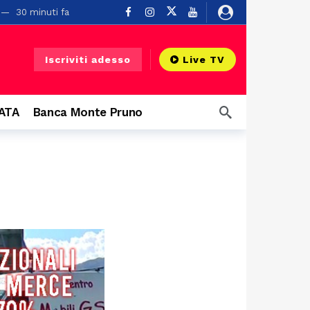
30 minuti fa
 Diano
54 minuti fa
2 ore fa
Iscriviti adesso
Live TV
2 ore fa
 infrastruttura”
2 ore fa
CATA
Banca Monte Pruno
a
5 ore fa
Dal Vallo di Diano alla Polizia di Stato: il giuramento di Francesco Pagliarulo, con gli alamari appuntati dal fratello Giovanni