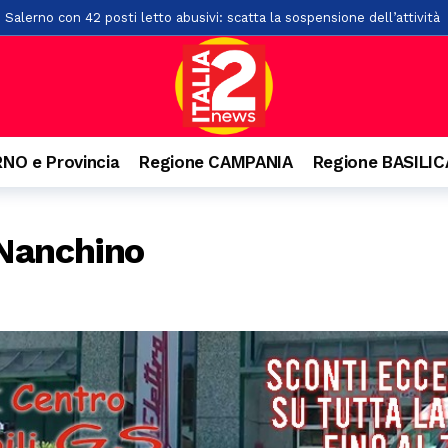
 Salerno con 42 posti letto abusivi: scatta la sospensione dell’attività
l cantautore della schiena dritta e quella campana arrivata dal Vallo di
rati oltre 2mila articoli nel potentino: otto commercianti segnalati
o. Denunciato 63enne: ha acceso il fuoco per bruciare un nido di vespe
isl: “Dal crollo una lezione per il Sud. La manutenzione diventi la prima
NO e Provincia
Regione CAMPANIA
Regione BASILI
lla rotatoria a Pontecagnano: un giovane finisce in ospedale
2 ore f
o da bollino nero sulla A2 e sulle strade campane
3 ore fa
 Nanchino
i, feriti gli occupanti
15 ore fa
ci investito da un’auto lungo la Ss19
15 ore fa