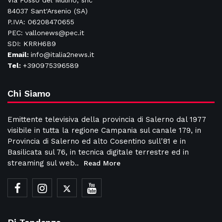
Via Fosso del Mulino, snc
84037 Sant'Arsenio (SA)
P.IVA: 06208470655
PEC: vallonews@pec.it
SDI: KRRH6B9
Email:
info@italia2news.it
Tel:
+390975396589
Chi Siamo
Emittente televisiva della provincia di Salerno dal 1977
visibile in tutta la regione Campania sul canale 179, in
Provincia di Salerno ed alto Cosentino sull'81 e in
Basilicata sul 76, in tecnica digitale terrestre ed in
streaming sul web..
Read More