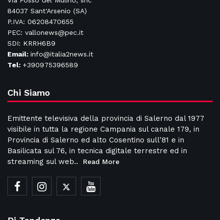
Via Fosso del Mulino, snc
84037 Sant'Arsenio (SA)
P.IVA: 06208470655
PEC: vallonews@pec.it
SDI: KRRH6B9
Email:
info@italia2news.it
Tel:
+390975396589
Chi Siamo
Emittente televisiva della provincia di Salerno dal 1977
visibile in tutta la regione Campania sul canale 179, in
Provincia di Salerno ed alto Cosentino sull'81 e in
Basilicata sul 76, in tecnica digitale terrestre ed in
streaming sul web..
Read More