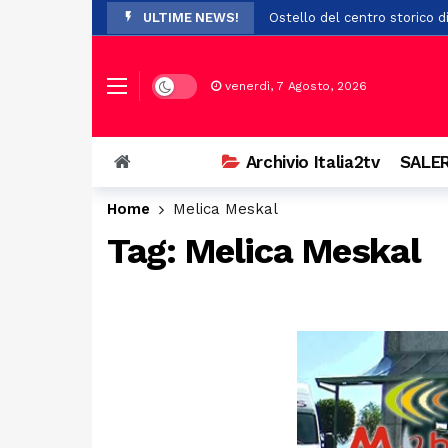
ULTIME NEWS!
Ostello del centro storico di
Addio a Francesco Guccini: i
Prodotti non sicuri, sequest
Dark mode
venerdì, 7 Agosto, 2026
Vasto incendio a San Chiric
Ospedale di Battipaglia, la C
Archivio Italia2tv
SALER
Auto si ribalta più volte ne
Home
Melica Meskal
Esodo di Ferragosto, traffic
Tag:
Melica Meskal
Scontro tra tre auto a Bellizz
Paura a Polla: bambino in bi