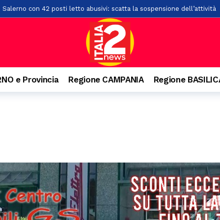
 Salerno con 42 posti letto abusivi: scatta la sospensione dell’attività
l cantautore della schiena dritta e quella campana arrivata dal Vallo di
rati oltre 2mila articoli nel potentino: otto commercianti segnalati
o. Denunciato 63enne: ha acceso il fuoco per bruciare un nido di vespe
isl: “Dal crollo una lezione per il Sud. La manutenzione diventi la prima
NO e Provincia
Regione CAMPANIA
Regione BASILI
lla rotatoria a Pontecagnano: un giovane finisce in ospedale
3 ore f
o da bollino nero sulla A2 e sulle strade campane
4 ore fa
i, feriti gli occupanti
16 ore fa
ci investito da un’auto lungo la Ss19
16 ore fa