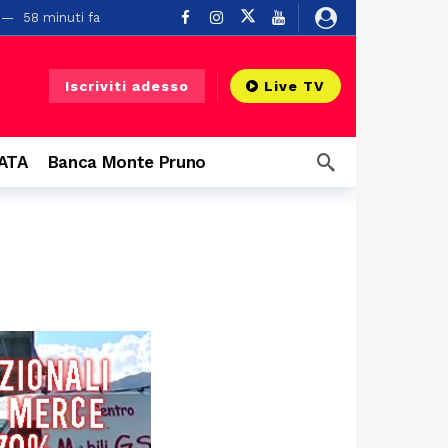
58 minuti fa
 Diano
1 ora fa
2 ore fa
Iscriviti adesso
Live TV
3 ore fa
 infrastruttura”
3 ore fa
CATA
Banca Monte Pruno
a
5 ore fa
Dal Vallo di Diano alla Polizia di Stato: il giuramento di Francesco Pagliarulo, con gli alamari appuntati dal fratello Giovanni