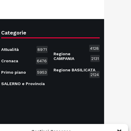
Categorie
4128
Attualità
8971
Regione
CAMPANIA
2131
Cronaca
6476
Regione BASILICATA
Primo piano
5953
2124
SALERNO e Provincia