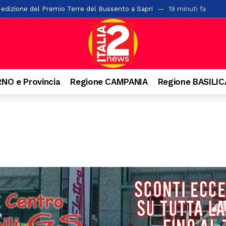
 edizione del Premio Terre del Bussento a Sapri
19 minuti fa
 ventenne. Incidente anche a Battipaglia
32 minuti fa
ensiero di Aldo Moro. Successo per l’iniziativa della Banca Monte Prun
paglia, la Pediatria di Polla al collasso: “Mancano i medici”
50 minu
n numeri da record, 20mila presenze e il trionfo di Massimo Ranieri
NO e Provincia
Regione CAMPANIA
Regione BASILI
onti dei vicini di casa: 49enne arrestato nel Materano
1 ora fa
la top four del torneo di Sala Consilina. Vince Grottola su Trezza
2 
nto in un appartamento nel centro storico di Salerno: scatta lo sgomb
ro in Regione: si accelera sul ritorno del pronto soccorso
19 ore fa
 protocolli tra Prefettura di Salerno ed i comuni di Albanella e Altavilla