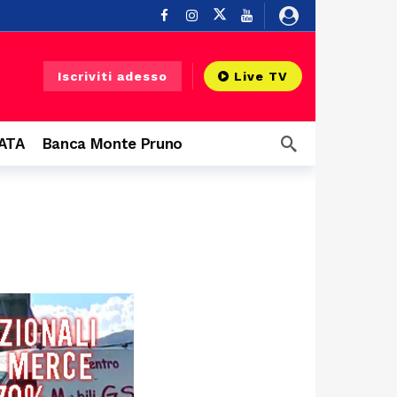
o
42 minuti fa
Iscriviti adesso
Live TV
ti fa
57 minuti fa
CATA
Banca Monte Pruno
ore fa
ero
2 ore fa
 Silentina
19 ore fa