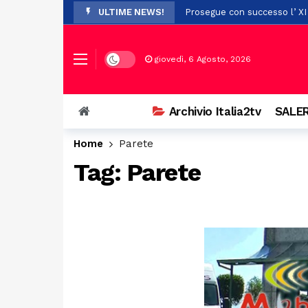
ULTIME NEWS!
Prosegue con successo l’ XI
Scontro a Colliano, grave un
Piaggine rende omaggio al p
Dark mode
giovedì, 6 Agosto, 2026
Dopo i trasferimenti da Batti
Il Certosa Village chiude co
Archivio Italia2tv
SALER
Stalking e minacce nei confr
Home
Parete
Quattro tennisti di Polla nel
Tag:
Parete
Grave caso di sovraffollame
Ospedale di Agropoli, incont
Controllo del vicinato: nuovi