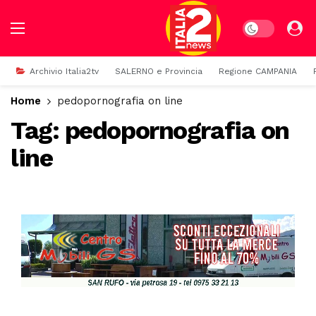
Dark mode
Archivio Italia2tv
SALERNO e Provincia
Regione CAMPANIA
Home
pedopornografia on line
Tag:
pedopornografia on
line