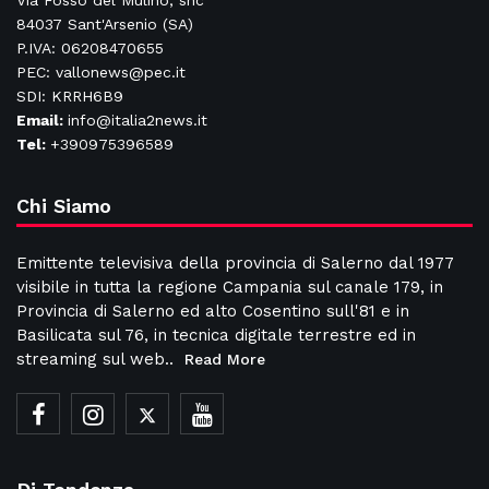
Via Fosso del Mulino, snc
84037 Sant'Arsenio (SA)
P.IVA: 06208470655
PEC: vallonews@pec.it
SDI: KRRH6B9
Email:
info@italia2news.it
Tel:
+390975396589
Chi Siamo
Emittente televisiva della provincia di Salerno dal 1977
visibile in tutta la regione Campania sul canale 179, in
Provincia di Salerno ed alto Cosentino sull'81 e in
Basilicata sul 76, in tecnica digitale terrestre ed in
streaming sul web..
Read More