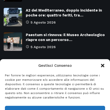
A2 del Mediterraneo, doppio incidente in
poche ore: quattro feriti, tra…
5 Agosto 2026
Paestum si rinnova: il Museo Archeologico
riapre con un percorso…
5 Agosto 2026
Categorie
Gestisci Consenso
Per fornire le migliori esperienze, utilizziamo tecnologie come i
Attualità
8958
SALERNO e Provincia
4120
cookie per memorizzare e/o accedere alle informazioni del
dispositivo. Il consenso a queste tecnologie ci permetterà di
Cronaca
6464
Regione CAMPANIA
2129
elaborare dati come il comportamento di navigazione o ID unici su
questo sito. Non acconsentire o ritirare il consenso può influire
Primo piano
5946
Regione BASILICATA
2119
negativamente su alcune caratteristiche e funzioni.