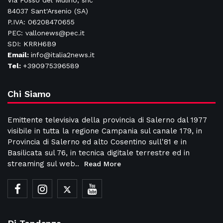
Via Fosso del Mulino, snc
84037 Sant'Arsenio (SA)
P.IVA: 06208470655
PEC: vallonews@pec.it
SDI: KRRH6B9
Email:
info@italia2news.it
Tel:
+390975396589
Chi Siamo
Emittente televisiva della provincia di Salerno dal 1977
visibile in tutta la regione Campania sul canale 179, in
Provincia di Salerno ed alto Cosentino sull'81 e in
Basilicata sul 76, in tecnica digitale terrestre ed in
streaming sul web..
Read More