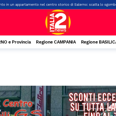
nto in un appartamento nel centro storico di Salerno: scatta lo sgomb
ro in Regione: si accelera sul ritorno del pronto soccorso
17 ore fa
 protocolli tra Prefettura di Salerno ed i comuni di Albanella e Altavilla
vi carabinieri: rinforzati i presidi di Potenza e Matera
18 ore fa
di macchia mediterranea a Creta Rossa: in azione vigili del fuoco e mez
NO e Provincia
Regione CAMPANIA
Regione BASILI
sari cittadini in provincia di Salerno: ecco tutti gli incarichi
18 ore
a gita e batte la testa. Paura per un 22enne a Felitto
18 ore fa
a Montecorvino Rovella: due feriti
18 ore fa
via delle Calabrie: trasportato al Ruggi
18 ore fa
ativa: al via due nuove lauree su agroalimentare sostenibile e verde u