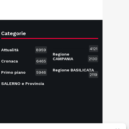
Categorie
4121
Attualità
8959
Regione
CAMPANIA
2130
Cronaca
6465
Regione BASILICATA
Primo piano
5946
2119
SALERNO e Provincia