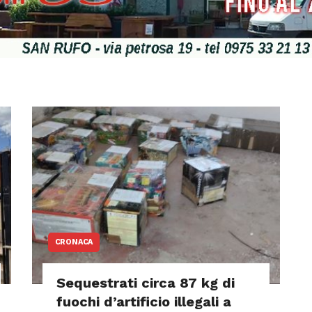
CRONACA
Sequestrati circa 87 kg di
fuochi d’artificio illegali a