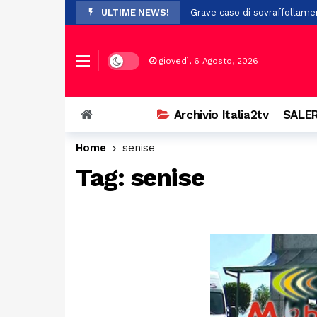
ULTIME NEWS!
Grave caso di sovraffollame
Ospedale di Agropoli, incont
Controllo del vicinato: nuovi
Dark mode
giovedì, 6 Agosto, 2026
In Basilicata, arrivano 61 nuo
San Chirico Nuovo, incendio 
Archivio Italia2tv
SALER
Lega, nominati i nuovi commis
Home
senise
Scivola nel fiume durante un
Tag:
senise
Scontro tra auto e scooter 
Salerno, 84enne investito in 
Unibas amplia l’offerta form