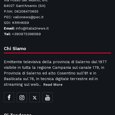
Via Fosso del Mulino, snc
84037 Sant'Arsenio (SA)
P.IVA: 06208470655
PEC: vallonews@pec.it
SDI: KRRH6B9
Email:
info@italia2news.it
Tel:
+390975396589
Chi Siamo
Emittente televisiva della provincia di Salerno dal 1977
visibile in tutta la regione Campania sul canale 179, in
Provincia di Salerno ed alto Cosentino sull'81 e in
Basilicata sul 76, in tecnica digitale terrestre ed in
streaming sul web..
Read More