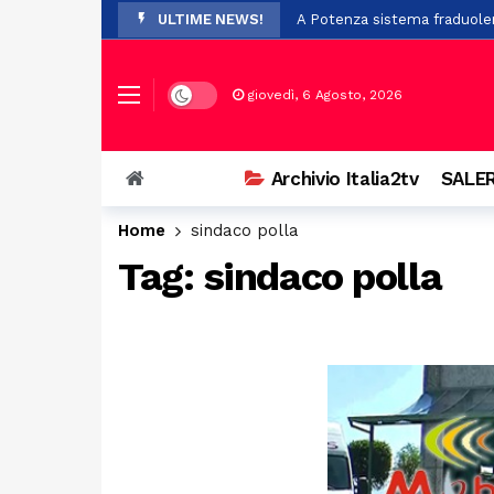
ULTIME NEWS!
A Potenza sistema fraduolen
Cadavere trovato nel cortile
Rigenerazione urbana, 47 mil
Dark mode
giovedì, 6 Agosto, 2026
Prosegue con successo l’ XI
Scontro a Colliano, grave un
Archivio Italia2tv
SALER
Piaggine rende omaggio al p
Home
sindaco polla
Dopo i trasferimenti da Batti
Tag:
sindaco polla
Il Certosa Village chiude co
Stalking e minacce nei confr
Quattro tennisti di Polla nel