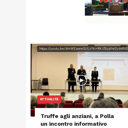
https://youtu.be/dmWEawwGULo?si=RKJZbjqXw2uzs6V
ATTUALITÀ
Truffe agli anziani, a Polla
un incontro informativo