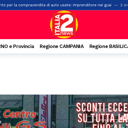
to per la compravendita di auto usate: imprenditore nei guai
2 or
 di un palazzo a Salerno: ipotesi di una caduta mentre voleva salire s
ioni di euro in arrivo per i Comuni lucani
6 ore fa
 edizione del Premio Terre del Bussento a Sapri
7 ore fa
 ventenne. Incidente anche a Battipaglia
7 ore fa
NO e Provincia
Regione CAMPANIA
Regione BASILI
ensiero di Aldo Moro. Successo per l’iniziativa della Banca Monte Prun
paglia, la Pediatria di Polla al collasso: “Mancano i medici”
8 ore f
n numeri da record, 20mila presenze e il trionfo di Massimo Ranieri
onti dei vicini di casa: 49enne arrestato nel Materano
8 ore fa
la top four del torneo di Sala Consilina. Vince Grottola su Trezza
8 