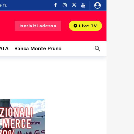
e fa
u un balcone
3 ore fa
Iscriviti adesso
Live TV
CATA
Banca Monte Pruno
o
7 ore fa
a
8 ore fa
ore fa