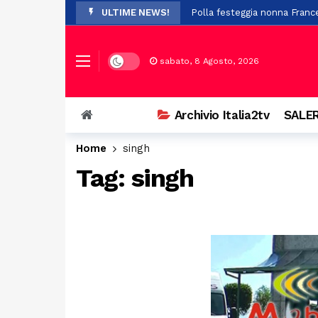
ULTIME NEWS!
Polla festeggia nonna Franc
Paura per 19 boy scout dispe
A Stio la presentazione de 
Dark mode
sabato, 8 Agosto, 2026
Auto si ribalta a Casalbuono
Violenze e richieste di denar
Archivio Italia2tv
SALER
Perde il controllo della mot
Home
singh
Il Festival Mogol Battisti co
Tag:
singh
Firme digitali false per evit
Palazzo D’Aromando a Sant’Ar
Auto in fiamme nei pressi de