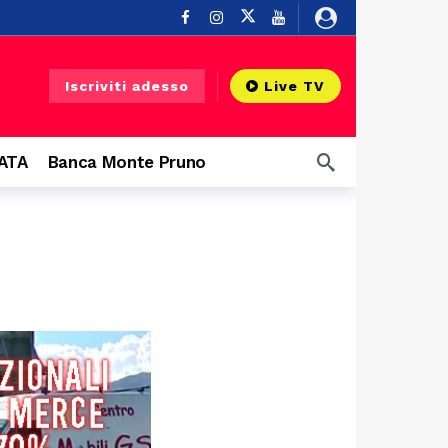
o
7 ore fa
Iscriviti adesso
Live TV
CATA
Banca Monte Pruno
 grandi eventi
11 ore fa