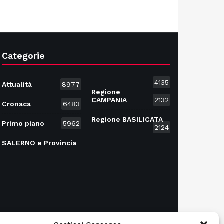
Categorie
4135
Attualità
8977
Regione
CAMPANIA
2132
Cronaca
6483
Regione BASILICATA
Primo piano
5962
2124
SALERNO e Provincia