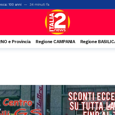
esca: 100 anni
34 minuti fa
rsi sul Monte Cerreto: salvati
5 ore fa
“L’Idioma Perduto” di Mario Infante, sostenuta dalla Banca Monte Prun
, paura per due giovani
7 ore fa
o ai familiari. Arrestato un 31enne ad Agropoli
7 ore fa
NO e Provincia
Regione CAMPANIA
Regione BASILI
o e precipita nel vuoto, grave 27enne a Castellabate
9 ore fa
nquista Santa Maria di Castellabate: ecco tutti i vincitori
9 ore fa
are il pagamento delle tasse: 9 indagati nel Vallo di Diano
9 ore fa
senio apre alla cultura: accordo con Kinesis per concerti, spettacoli e
llo svincolo di Polla
1 giorno fa