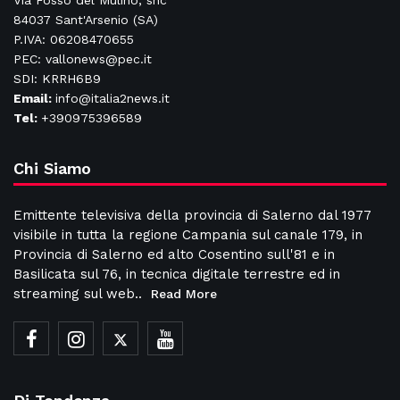
Via Fosso del Mulino, snc
84037 Sant'Arsenio (SA)
P.IVA: 06208470655
PEC: vallonews@pec.it
SDI: KRRH6B9
Email:
info@italia2news.it
Tel:
+390975396589
Chi Siamo
Emittente televisiva della provincia di Salerno dal 1977
visibile in tutta la regione Campania sul canale 179, in
Provincia di Salerno ed alto Cosentino sull'81 e in
Basilicata sul 76, in tecnica digitale terrestre ed in
streaming sul web..
Read More