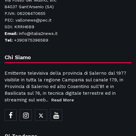
Via Fosso del Mulino, snc
84037 Sant'Arsenio (SA)
P.IVA: 06208470655
PEC: vallonews@pec.it
SDI: KRRH6B9
Email:
info@italia2news.it
Tel:
+390975396589
Chi Siamo
Emittente televisiva della provincia di Salerno dal 1977
visibile in tutta la regione Campania sul canale 179, in
Provincia di Salerno ed alto Cosentino sull'81 e in
Basilicata sul 76, in tecnica digitale terrestre ed in
streaming sul web..
Read More