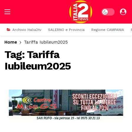
Dark mode
Archivio Italia2tv
SALERNO e Provincia
Regione CAMPANIA
Home
Tariffa Iubileum2025
Tag:
Tariffa
Iubileum2025