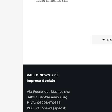
accertamento si…
Lo
VALLO NEWS s.r.l.
Impresa Sociale
Via Fosso del Mulino, snc
84037 Sant'Arsenio (SA)
P.IVA: 06208470655
PEC: vallonews@pec.it