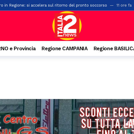
ro in Regione: si accelera sul ritorno del pronto soccorso
11 ore fa
 protocolli tra Prefettura di Salerno ed i comuni di Albanella e Altavilla
vi carabinieri: rinforzati i presidi di Potenza e Matera
12 ore fa
di macchia mediterranea a Creta Rossa: in azione vigili del fuoco e mez
sari cittadini in provincia di Salerno: ecco tutti gli incarichi
12 ore
NO e Provincia
Regione CAMPANIA
Regione BASILI
a gita e batte la testa. Paura per un 22enne a Felitto
12 ore fa
a Montecorvino Rovella: due feriti
12 ore fa
via delle Calabrie: trasportato al Ruggi
12 ore fa
ativa: al via due nuove lauree su agroalimentare sostenibile e verde u