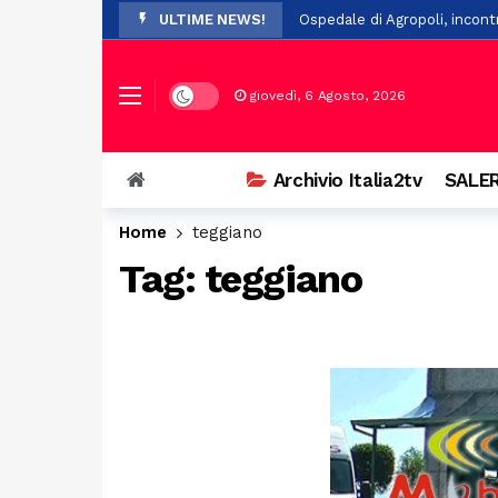
ULTIME NEWS!
Ospedale di Agropoli, incont
Controllo del vicinato: nuovi
In Basilicata, arrivano 61 nuo
Dark mode
giovedì, 6 Agosto, 2026
San Chirico Nuovo, incendio 
Lega, nominati i nuovi commis
Archivio Italia2tv
SALER
Scivola nel fiume durante un
Home
teggiano
Scontro tra auto e scooter 
Tag:
teggiano
Salerno, 84enne investito in 
Unibas amplia l’offerta form