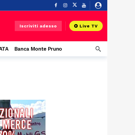
 Silentina
12 ore fa
Iscriviti adesso
Live TV
zi aerei
12 ore fa
 fa
CATA
Banca Monte Pruno
rbano
12 ore fa
13 ore fa
Salerno, al via il progetto contro i mozziconi di sigaretta: raccolta nelle strade del centro e posacenere tascabili ai fumatori