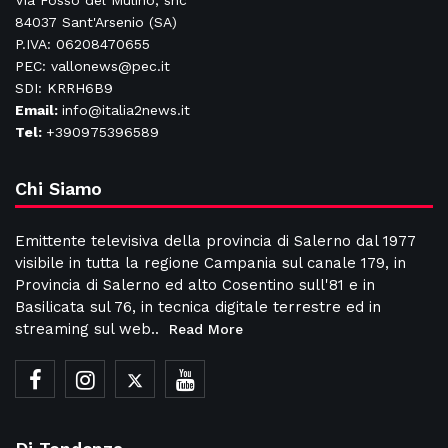
Via Fosso del Mulino, snc
84037 Sant'Arsenio (SA)
P.IVA: 06208470655
PEC: vallonews@pec.it
SDI: KRRH6B9
Email:
info@italia2news.it
Tel:
+390975396589
Chi Siamo
Emittente televisiva della provincia di Salerno dal 1977
visibile in tutta la regione Campania sul canale 179, in
Provincia di Salerno ed alto Cosentino sull'81 e in
Basilicata sul 76, in tecnica digitale terrestre ed in
streaming sul web..
Read More