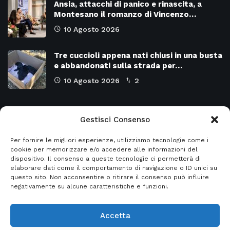
Ansia, attacchi di panico e rinascita, a
Montesano il romanzo di Vincenzo…
10 Agosto 2026
Tre cuccioli appena nati chiusi in una busta
e abbandonati sulla strada per…
10 Agosto 2026
2
Categorie
Gestisci Consenso
Per fornire le migliori esperienze, utilizziamo tecnologie come i
Attualità
8982
SALERNO e Provincia
4139
cookie per memorizzare e/o accedere alle informazioni del
dispositivo. Il consenso a queste tecnologie ci permetterà di
Cronaca
6488
Regione CAMPANIA
2132
elaborare dati come il comportamento di navigazione o ID unici su
questo sito. Non acconsentire o ritirare il consenso può influire
Primo piano
5968
Regione BASILICATA
2124
negativamente su alcune caratteristiche e funzioni.
Accetta