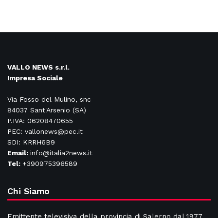
VALLO NEWS s.r.l.
Impresa Sociale
Via Fosso del Mulino, snc
84037 Sant'Arsenio (SA)
P.IVA: 06208470655
PEC: vallonews@pec.it
SDI: KRRH6B9
Email:
info@italia2news.it
Tel:
+390975396589
Chi Siamo
Emittente televisiva della provincia di Salerno dal 1977