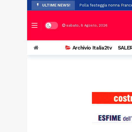
ULTIME NEWS!
Polla festeggia nonna Franc
Paura per 19 boy scout dispe
A Stio la presentazione de 
Dark mode
sabato, 8 Agosto, 2026
Auto si ribalta a Casalbuono
Violenze e richieste di denar
Archivio Italia2tv
SALER
Perde il controllo della mot
Il Festival Mogol Battisti co
Firme digitali false per evit
Palazzo D’Aromando a Sant’Ar
Auto in fiamme nei pressi de