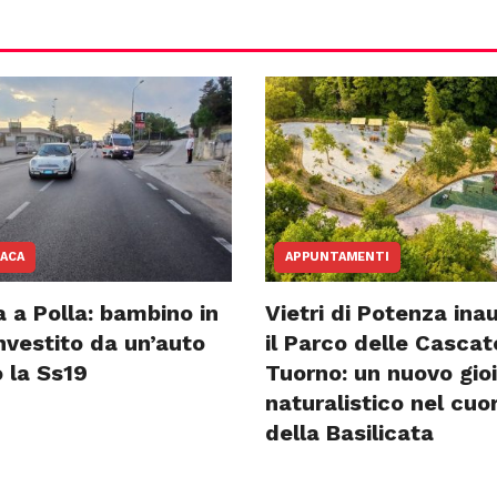
ACA
APPUNTAMENTI
 a Polla: bambino in
Vietri di Potenza ina
investito da un’auto
il Parco delle Cascat
 la Ss19
Tuorno: un nuovo gioi
naturalistico nel cuo
della Basilicata