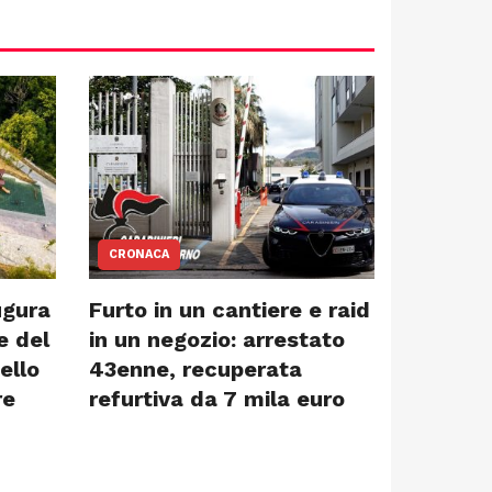
CRONACA
ugura
Furto in un cantiere e raid
e del
in un negozio: arrestato
ello
43enne, recuperata
re
refurtiva da 7 mila euro