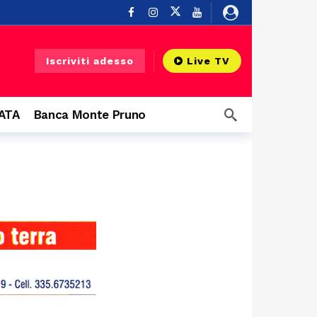
o
9 ore fa
Iscriviti adesso
Live TV
CATA
Banca Monte Pruno
 grandi eventi
13 ore fa