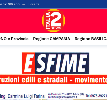
esca: 100 anni
3 ore fa
rsi sul Monte Cerreto: salvati
8 ore fa
“L’Idioma Perduto” di Mario Infante, sostenuta dalla Banca Monte Prun
, paura per due giovani
9 ore fa
o ai familiari. Arrestato un 31enne ad Agropoli
10 ore fa
NO e Provincia
Regione CAMPANIA
Regione BASILI
o e precipita nel vuoto, grave 27enne a Castellabate
11 ore fa
nquista Santa Maria di Castellabate: ecco tutti i vincitori
12 ore fa
are il pagamento delle tasse: 9 indagati nel Vallo di Diano
12 ore fa
senio apre alla cultura: accordo con Kinesis per concerti, spettacoli e
llo svincolo di Polla
1 giorno fa