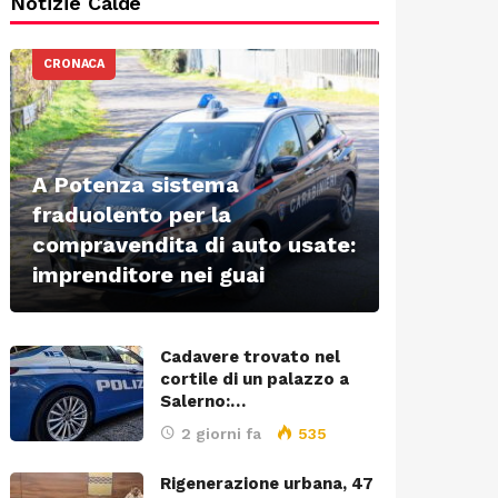
Notizie Calde
CRONACA
A Potenza sistema
fraduolento per la
compravendita di auto usate:
imprenditore nei guai
Cadavere trovato nel
cortile di un palazzo a
Salerno:…
2 giorni fa
535
Rigenerazione urbana, 47