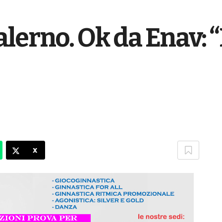
lerno. Ok da Enav: “
X