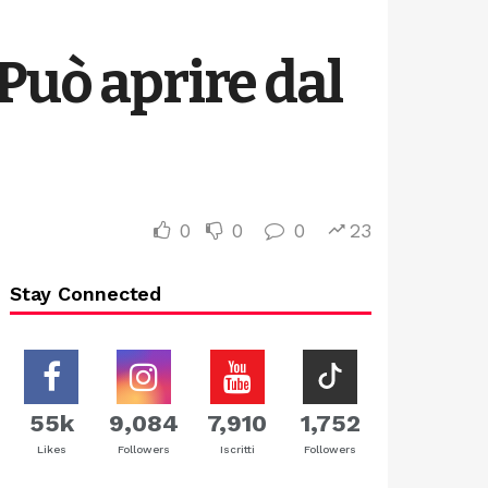
Può aprire dal
0
0
0
23
Stay Connected
55k
9,084
7,910
1,752
Likes
Followers
Iscritti
Followers