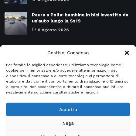
Paura a Polla: bambino in bici investito da
un’auto lungo la Ss19
6 Agosto 2026
Categorie
Gestisci Consenso
Per fornire le migliori esperienze, utilizziamo tecnologie come i
Attualità
8971
SALERNO e Provincia
4128
cookie per memorizzare e/o accedere alle informazioni del
dispositivo. Il consenso a queste tecnologie ci permetterà di
Cronaca
6476
Regione CAMPANIA
2131
elaborare dati come il comportamento di navigazione o ID unici su
questo sito. Non acconsentire o ritirare il consenso può influire
Primo piano
5953
Regione BASILICATA
2124
negativamente su alcune caratteristiche e funzioni.
Accetta
© 2026
Italia2news
- Italia2news powered by
Nega
EurekaSmartSolution