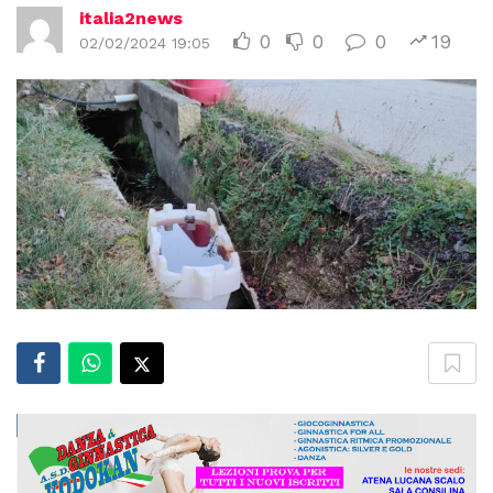
italia2news
0
0
0
19
02/02/2024 19:05