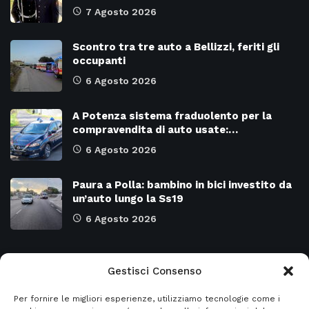
7 Agosto 2026
Scontro tra tre auto a Bellizzi, feriti gli
occupanti
6 Agosto 2026
A Potenza sistema fraduolento per la
compravendita di auto usate:…
6 Agosto 2026
Paura a Polla: bambino in bici investito da
un’auto lungo la Ss19
6 Agosto 2026
Categorie
Gestisci Consenso
Per fornire le migliori esperienze, utilizziamo tecnologie come i
Attualità
8971
SALERNO e Provincia
4128