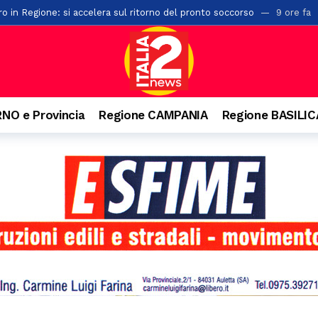
ro in Regione: si accelera sul ritorno del pronto soccorso
9 ore fa
 protocolli tra Prefettura di Salerno ed i comuni di Albanella e Altavilla
vi carabinieri: rinforzati i presidi di Potenza e Matera
9 ore fa
di macchia mediterranea a Creta Rossa: in azione vigili del fuoco e mez
sari cittadini in provincia di Salerno: ecco tutti gli incarichi
10 ore
NO e Provincia
Regione CAMPANIA
Regione BASILI
a gita e batte la testa. Paura per un 22enne a Felitto
10 ore fa
a Montecorvino Rovella: due feriti
10 ore fa
via delle Calabrie: trasportato al Ruggi
10 ore fa
ativa: al via due nuove lauree su agroalimentare sostenibile e verde u