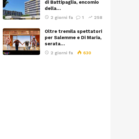
di Battipaglia, encomio
della…
2 giorni fa
1
258
Oltre tremila spettatori
per Salemme e Di Maria,
serata…
2 giorni fa
630