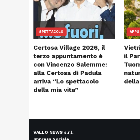
SPETTACOLO
APPU
Certosa Village 2026, il
Vietr
terzo appuntamento è
il Pa
con Vincenzo Salemme:
Tuorn
alla Certosa di Padula
natur
arriva “Lo spettacolo
della
della mia vita”
VALLO NEWS s.r.l.
Impresa Sociale