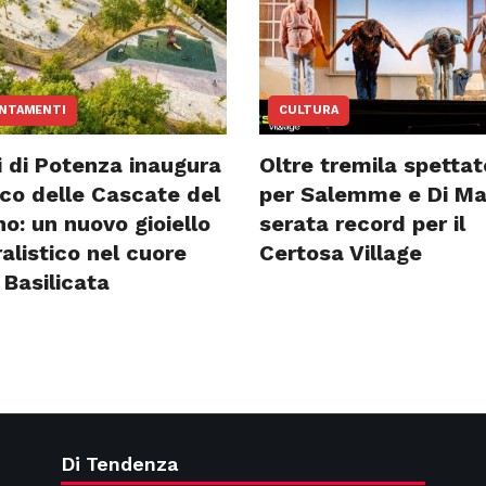
NTAMENTI
CULTURA
i di Potenza inaugura
Oltre tremila spettat
rco delle Cascate del
per Salemme e Di Ma
o: un nuovo gioiello
serata record per il
alistico nel cuore
Certosa Village
 Basilicata
Di Tendenza