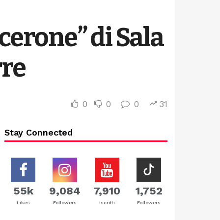
icerone” di Sala
rre
0
0
0
31
Stay Connected
55k
9,084
7,910
1,752
Likes
Followers
Iscritti
Followers