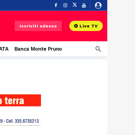
 Silentina
9 ore fa
Iscriviti adesso
Live TV
zi aerei
10 ore fa
 fa
CATA
Banca Monte Pruno
rbano
10 ore fa
10 ore fa
Salerno, al via il progetto contro i mozziconi di sigaretta: raccolta nelle strade del centro e posacenere tascabili ai fumatori