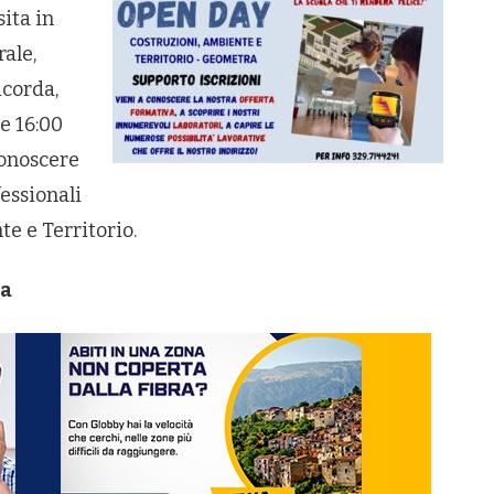
sita in
rale,
icorda,
re 16:00
 conoscere
fessionali
te e Territorio.
a