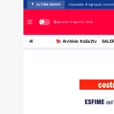
ULTIME NEWS!
Ospedale di Agropoli, incont
Controllo del vicinato: nuovi
In Basilicata, arrivano 61 nuo
Dark mode
giovedì, 6 Agosto, 2026
San Chirico Nuovo, incendio 
Lega, nominati i nuovi commis
Archivio Italia2tv
SALER
Scivola nel fiume durante un
Scontro tra auto e scooter 
Salerno, 84enne investito in 
Unibas amplia l’offerta form