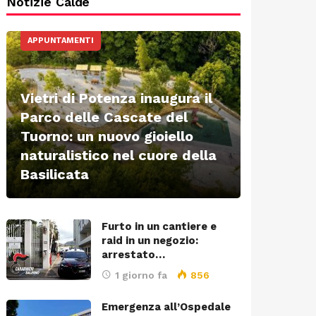
Notizie Calde
APPUNTAMENTI
Vietri di Potenza inaugura il
Parco delle Cascate del
Tuorno: un nuovo gioiello
naturalistico nel cuore della
Basilicata
Furto in un cantiere e
raid in un negozio:
arrestato…
1 giorno fa
856
Emergenza all’Ospedale