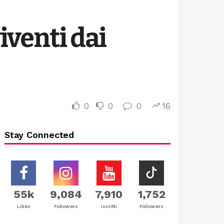
iventi dai
0
0
0
16
Stay Connected
55k
9,084
7,910
1,752
Likes
Followers
Iscritti
Followers