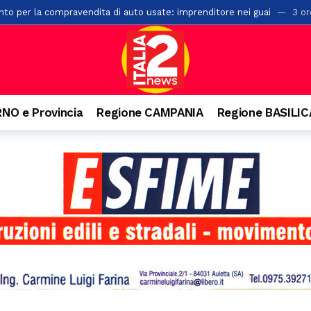
to per la compravendita di auto usate: imprenditore nei guai
3 or
 di un palazzo a Salerno: ipotesi di una caduta mentre voleva salire s
ioni di euro in arrivo per i Comuni lucani
8 ore fa
 edizione del Premio Terre del Bussento a Sapri
9 ore fa
 ventenne. Incidente anche a Battipaglia
9 ore fa
NO e Provincia
Regione CAMPANIA
Regione BASILI
ensiero di Aldo Moro. Successo per l’iniziativa della Banca Monte Prun
paglia, la Pediatria di Polla al collasso: “Mancano i medici”
9 ore f
n numeri da record, 20mila presenze e il trionfo di Massimo Ranieri
onti dei vicini di casa: 49enne arrestato nel Materano
10 ore fa
la top four del torneo di Sala Consilina. Vince Grottola su Trezza
10