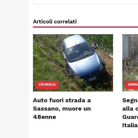
Articoli correlati
CRONACA
ANIM
Auto fuori strada a
Segn
Sassano, muore un
alla 
48enne
Guar
Itali