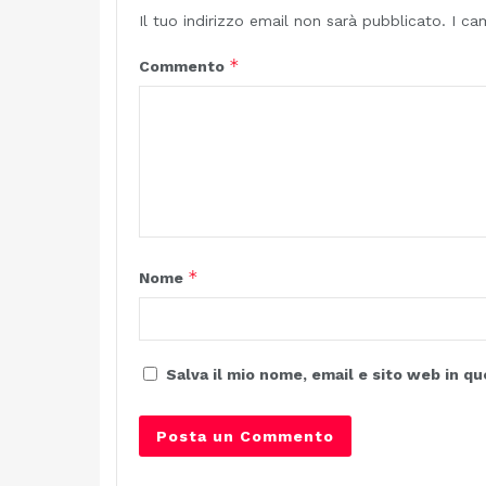
Il tuo indirizzo email non sarà pubblicato.
I ca
*
Commento
*
Nome
Salva il mio nome, email e sito web in 