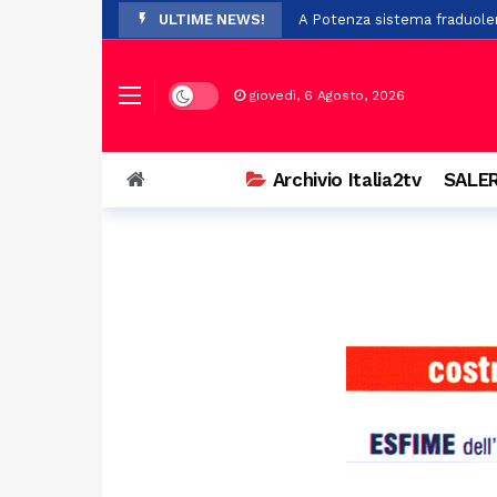
ULTIME NEWS!
A Potenza sistema fraduolen
Cadavere trovato nel cortile
Rigenerazione urbana, 47 mil
Dark mode
giovedì, 6 Agosto, 2026
Prosegue con successo l’ XI
Scontro a Colliano, grave un
Archivio Italia2tv
SALER
Piaggine rende omaggio al p
Dopo i trasferimenti da Batti
Il Certosa Village chiude co
Stalking e minacce nei confr
Quattro tennisti di Polla nel