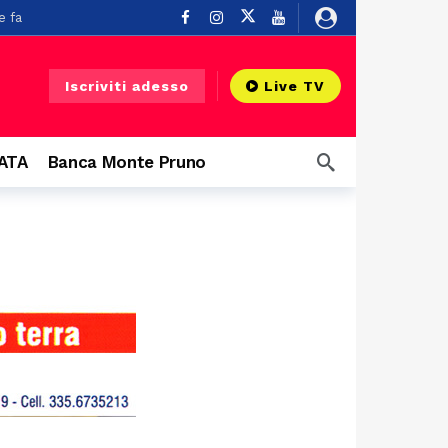
e fa
u un balcone
4 ore fa
Iscriviti adesso
Live TV
CATA
Banca Monte Pruno
o
9 ore fa
a
9 ore fa
 ore fa