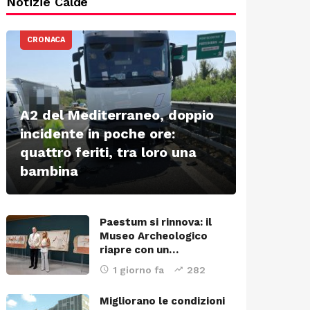
Notizie Calde
CRONACA
A2 del Mediterraneo, doppio
incidente in poche ore:
quattro feriti, tra loro una
bambina
Paestum si rinnova: il
Museo Archeologico
riapre con un…
1 giorno fa
282
Migliorano le condizioni