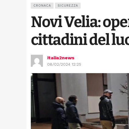
CRONACA
SICUREZZA
Novi Velia: ope
cittadini del l
italia2news
08/02/2024 12:25