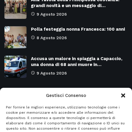
grandi novità e un messaggio di…
9 Agosto 2026
Polla festeggia nonna Francesca: 100 anni
8 Agosto 2026
Accusa un malore in spiaggia a Capaccio,
una donna di 68 anni muore in…
9 Agosto 2026
Categorie
Gestisci Consenso
Per fornire le migliori esperienze, utilizziamo tecnologie come i
Attualità
8978
SALERNO e Provincia
4137
cookie per memorizzare e/o accedere alle informazioni del
dispositivo. Il consenso a queste tecnologie ci permetterà di
Cronaca
6485
Regione CAMPANIA
2132
elaborare dati come il comportamento di navigazione o ID unici su
questo sito. Non acconsentire o ritirare il consenso può influire
Primo piano
5965