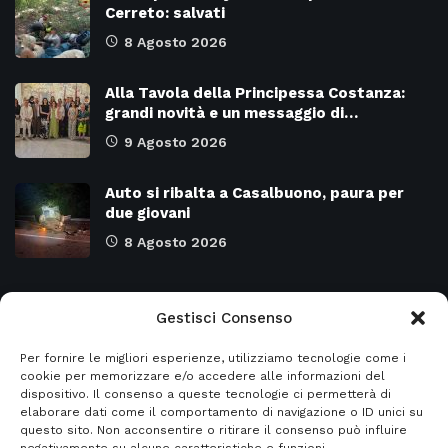
Cerreto: salvati
8 Agosto 2026
Alla Tavola della Principessa Costanza:
grandi novità e un messaggio di…
9 Agosto 2026
Auto si ribalta a Casalbuono, paura per
due giovani
8 Agosto 2026
Categorie
Gestisci Consenso
Per fornire le migliori esperienze, utilizziamo tecnologie come i
Attualità
8978
SALERNO e Provincia
4135
cookie per memorizzare e/o accedere alle informazioni del
dispositivo. Il consenso a queste tecnologie ci permetterà di
Cronaca
6483
Regione CAMPANIA
2132
elaborare dati come il comportamento di navigazione o ID unici su
questo sito. Non acconsentire o ritirare il consenso può influire
Primo piano
5963
Regione BASILICATA
2124