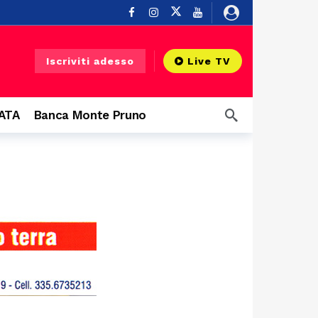
Buonabitacolo
13 ore fa
Iscriviti adesso
Live TV
ndi protagonisti
15 ore fa
CATA
Banca Monte Pruno
19 ore fa
 Diano
19 ore fa
20 ore fa
21 ore fa
 infrastruttura”
21 ore fa