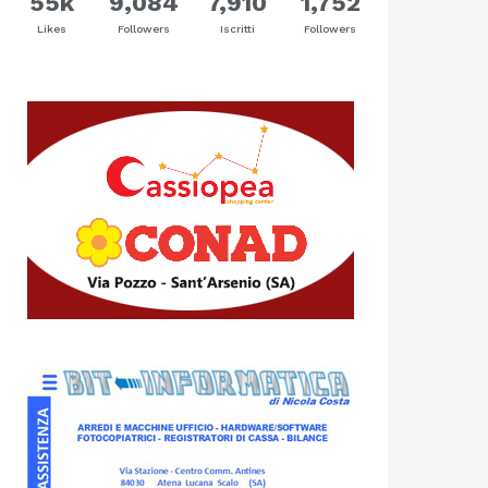
55k
9,084
7,910
1,752
Likes
Followers
Iscritti
Followers