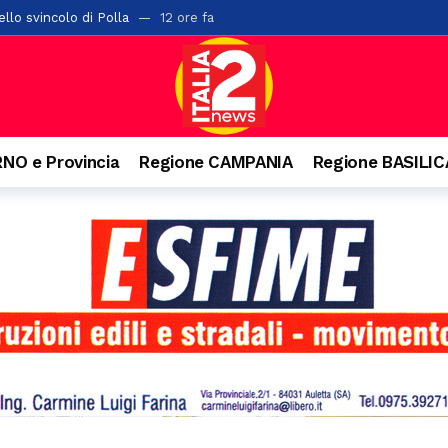
llo svincolo di Polla
12 ore fa
ta di alberi sulla “Bussentina”: chiuso temporaneamente un tratto a 
ontis: pane e cereali alla base della dieta romana
14 ore fa
i chiude l’undicesima edizione: tre serate di spettacolo, cultura e gra
a di San Rocco: il 16 agosto rivive la tradizione
15 ore fa
NO e Provincia
Regione CAMPANIA
Regione BASILI
 Salerno con 42 posti letto abusivi: scatta la sospensione dell’attività
l cantautore della schiena dritta e quella campana arrivata dal Vallo di
rati oltre 2mila articoli nel potentino: otto commercianti segnalati
o. Denunciato 63enne: ha acceso il fuoco per bruciare un nido di vespe
isl: “Dal crollo una lezione per il Sud. La manutenzione diventi la prima