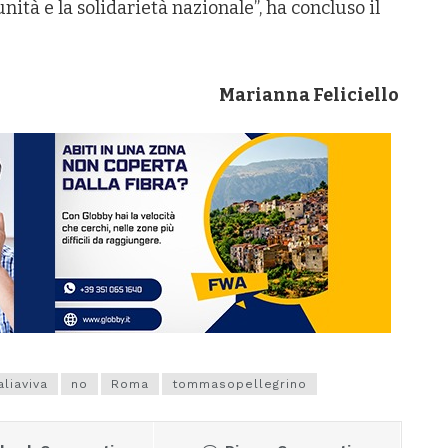
nità e la solidarietà nazionale”, ha concluso il
Marianna Feliciello
aliaviva
no
Roma
tommasopellegrino