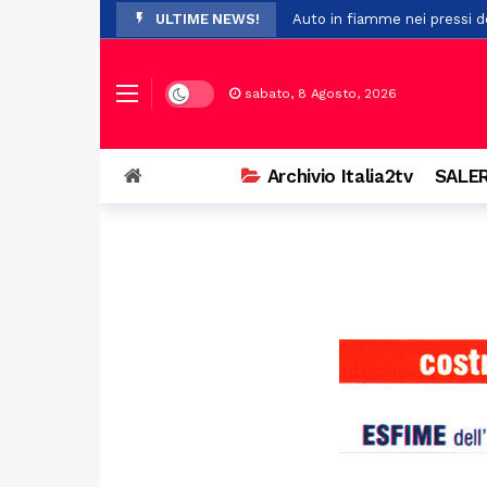
ULTIME NEWS!
Auto in fiamme nei pressi de
Il maltempo provoca la cadu
Pompei, nuovo studio su Opl
Dark mode
sabato, 8 Agosto, 2026
Premio Terre del Bussento, s
A Sant’Arsenio, torna la Fest
Archivio Italia2tv
SALER
Ostello del centro storico di
Addio a Francesco Guccini: i
Prodotti non sicuri, sequest
Vasto incendio a San Chiric
Ospedale di Battipaglia, la C