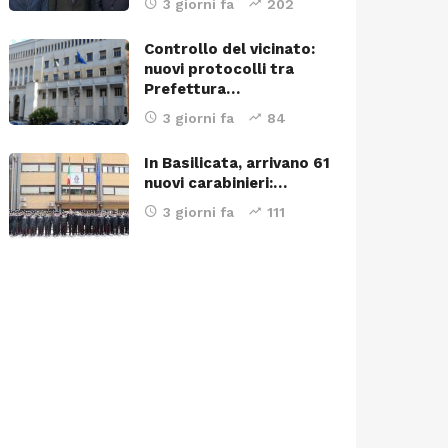
3 giorni fa
202
Controllo del vicinato:
nuovi protocolli tra
Prefettura…
3 giorni fa
84
In Basilicata, arrivano 61
nuovi carabinieri:…
3 giorni fa
111