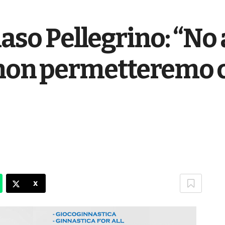
o Pellegrino: “No 
 non permetteremo ch
X