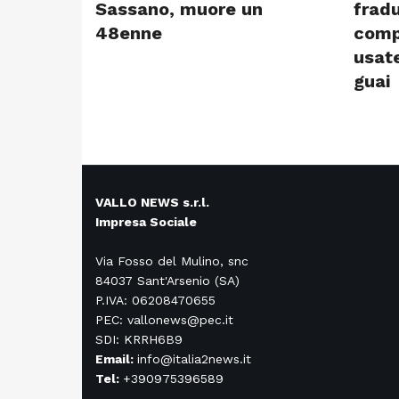
Sassano, muore un
fradu
48enne
comp
usate
guai
VALLO NEWS s.r.l.
Impresa Sociale
Via Fosso del Mulino, snc
84037 Sant'Arsenio (SA)
P.IVA: 06208470655
PEC: vallonews@pec.it
SDI: KRRH6B9
Email:
info@italia2news.it
Tel:
+390975396589