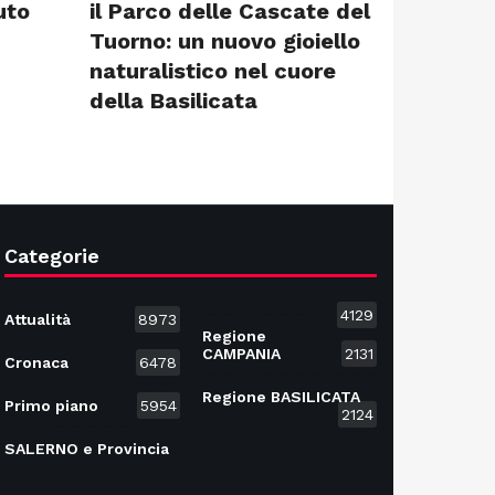
uto
il Parco delle Cascate del
Tuorno: un nuovo gioiello
naturalistico nel cuore
della Basilicata
Categorie
4129
Attualità
8973
Regione
CAMPANIA
2131
Cronaca
6478
Regione BASILICATA
Primo piano
5954
2124
SALERNO e Provincia