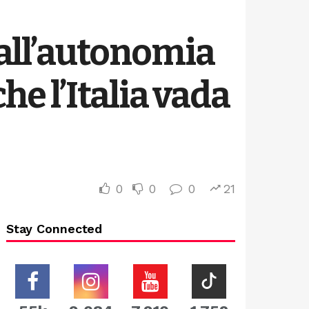
all’autonomia
e l’Italia vada
0
0
0
21
Stay Connected