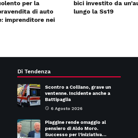
olento per la
bici investito da un’a
ravendita di auto
lungo la Ss19
: imprenditore nei
Di Tendenza
Scontro a Colliano, grave un
ventenne. Incidente anche a
Battipaglia
6 Agosto 2026
Piaggine rende omaggio al
pensiero di Aldo Moro.
Successo per l’iniziativa…