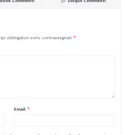
ebook Commenti
Disqus Commenti
*
mpi obbligatori sono contrassegnati
*
Email