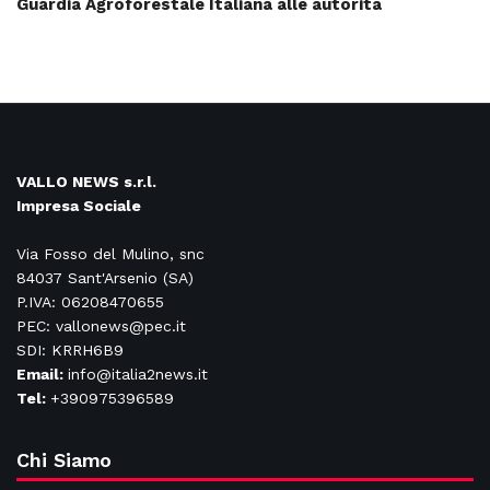
Guardia Agroforestale Italiana alle autorità
VALLO NEWS s.r.l.
Impresa Sociale
Via Fosso del Mulino, snc
84037 Sant'Arsenio (SA)
P.IVA: 06208470655
PEC: vallonews@pec.it
SDI: KRRH6B9
Email:
info@italia2news.it
Tel:
+390975396589
Chi Siamo