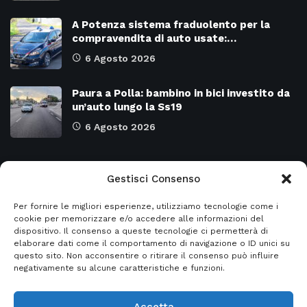
A Potenza sistema fraduolento per la
compravendita di auto usate:…
6 Agosto 2026
Paura a Polla: bambino in bici investito da
un’auto lungo la Ss19
6 Agosto 2026
Categorie
Gestisci Consenso
Per fornire le migliori esperienze, utilizziamo tecnologie come i
Attualità
8973
SALERNO e Provincia
4128
cookie per memorizzare e/o accedere alle informazioni del
dispositivo. Il consenso a queste tecnologie ci permetterà di
Cronaca
6476
Regione CAMPANIA
2131
elaborare dati come il comportamento di navigazione o ID unici su
questo sito. Non acconsentire o ritirare il consenso può influire
Primo piano
5953
Regione BASILICATA
2124
negativamente su alcune caratteristiche e funzioni.
Accetta