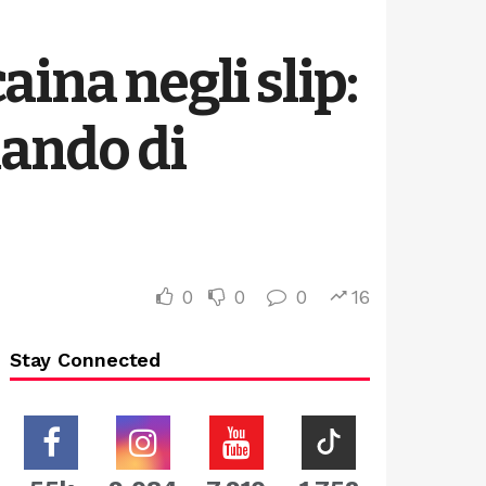
aina negli slip:
mando di
0
0
0
16
Stay Connected