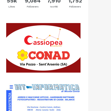
55k
9,084
7,910
1,752
Likes
Followers
Iscritti
Followers