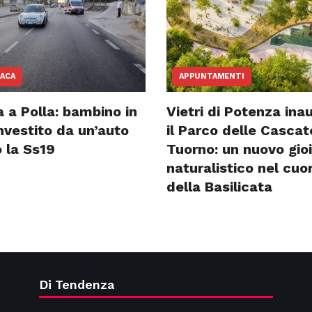
ACA
APPUNTAMENTI
 a Polla: bambino in
Vietri di Potenza ina
investito da un’auto
il Parco delle Cascat
 la Ss19
Tuorno: un nuovo gioi
naturalistico nel cuo
della Basilicata
Di Tendenza