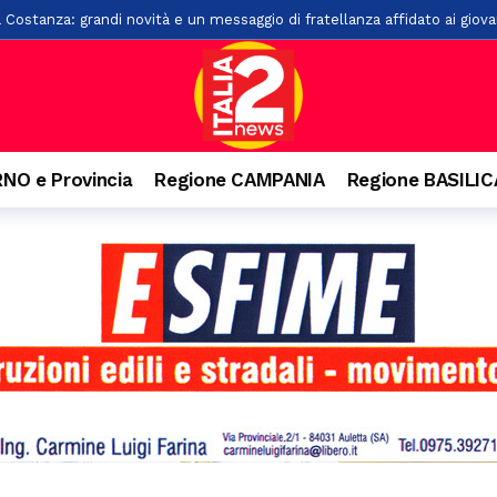
a Costanza: grandi novità e un messaggio di fratellanza affidato ai giova
esca: 100 anni
16 ore fa
rsi sul Monte Cerreto: salvati
21 ore fa
“L’Idioma Perduto” di Mario Infante, sostenuta dalla Banca Monte Prun
, paura per due giovani
23 ore fa
NO e Provincia
Regione CAMPANIA
Regione BASILI
o ai familiari. Arrestato un 31enne ad Agropoli
23 ore fa
o e precipita nel vuoto, grave 27enne a Castellabate
24 ore fa
nquista Santa Maria di Castellabate: ecco tutti i vincitori
1 giorno fa
are il pagamento delle tasse: 9 indagati nel Vallo di Diano
1 giorno f
senio apre alla cultura: accordo con Kinesis per concerti, spettacoli e