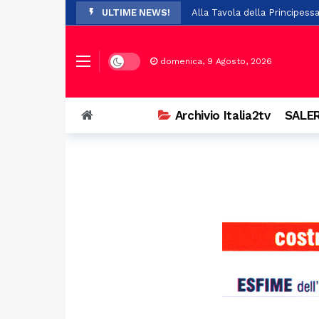
ULTIME NEWS!
Alla Tavola della Principess
Polla festeggia nonna Franc
Paura per 19 boy scout dispe
Dark mode
domenica, 9 Agosto, 2026
A Stio la presentazione de 
Auto si ribalta a Casalbuono
Archivio Italia2tv
SALER
Violenze e richieste di denar
Perde il controllo della mot
Il Festival Mogol Battisti co
Firme digitali false per evit
Palazzo D’Aromando a Sant’Ar