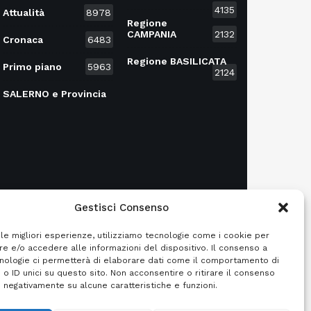
4135
Attualità
8978
Regione
CAMPANIA
2132
Cronaca
6483
Regione BASILICATA
Primo piano
5963
2124
SALERNO e Provincia
Gestisci Consenso
 le migliori esperienze, utilizziamo tecnologie come i cookie per
e e/o accedere alle informazioni del dispositivo. Il consenso a
nologie ci permetterà di elaborare dati come il comportamento di
 o ID unici su questo sito. Non acconsentire o ritirare il consenso
e negativamente su alcune caratteristiche e funzioni.