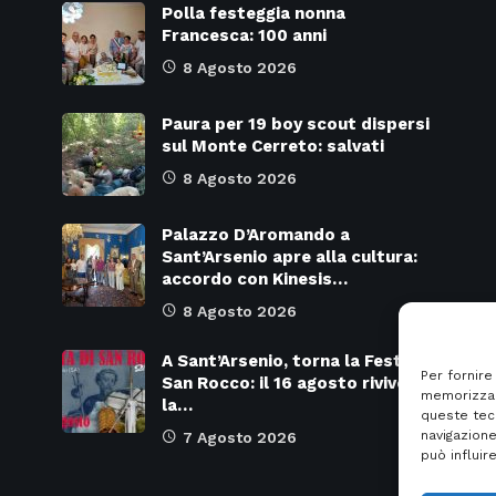
Polla festeggia nonna
Francesca: 100 anni
8 Agosto 2026
Paura per 19 boy scout dispersi
sul Monte Cerreto: salvati
8 Agosto 2026
Palazzo D’Aromando a
Sant’Arsenio apre alla cultura:
accordo con Kinesis…
8 Agosto 2026
A Sant’Arsenio, torna la Festa di
Per fornire
San Rocco: il 16 agosto rivive
memorizzar
la…
queste tec
navigazione
7 Agosto 2026
può influir