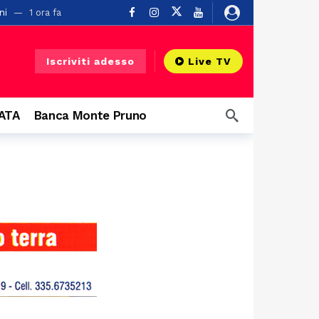
ni
1 ora fa
Iscriviti adesso
Live TV
o
22 ore fa
CATA
Banca Monte Pruno
a
 grandi eventi
1 giorno fa