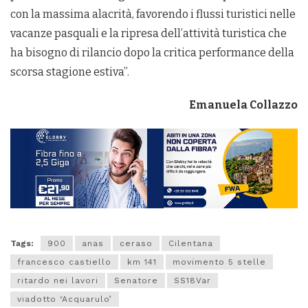
con la massima alacrità, favorendo i flussi turistici nelle
vacanze pasquali e la ripresa dell’attività turistica che
ha bisogno di rilancio dopo la critica performance della
scorsa stagione estiva”.
Emanuela Collazzo
Tags:
900
anas
ceraso
Cilentana
francesco castiello
km 141
movimento 5 stelle
ritardo nei lavori
Senatore
SS18Var
viadotto ‘Acquarulo’