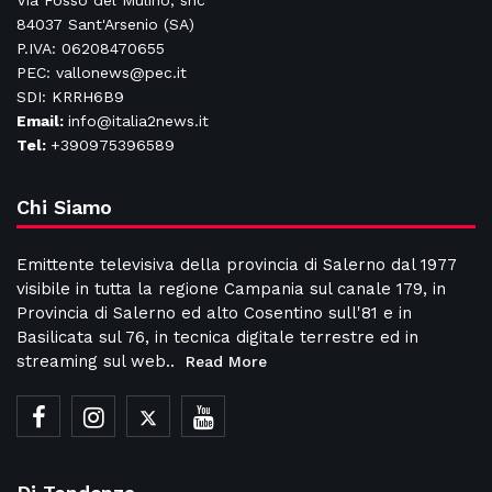
Via Fosso del Mulino, snc
84037 Sant'Arsenio (SA)
P.IVA: 06208470655
PEC: vallonews@pec.it
SDI: KRRH6B9
Email:
info@italia2news.it
Tel:
+390975396589
Chi Siamo
Emittente televisiva della provincia di Salerno dal 1977
visibile in tutta la regione Campania sul canale 179, in
Provincia di Salerno ed alto Cosentino sull'81 e in
Basilicata sul 76, in tecnica digitale terrestre ed in
streaming sul web..
Read More