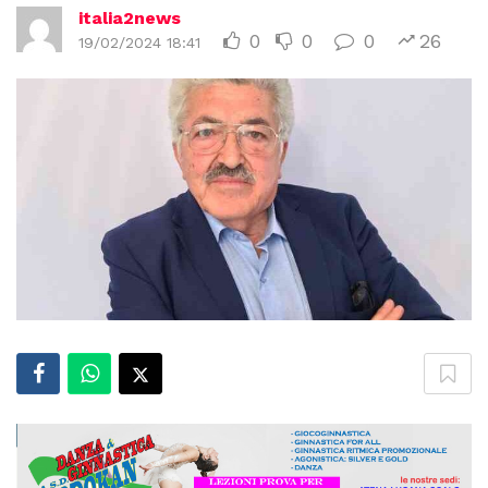
italia2news
0
0
0
26
19/02/2024 18:41