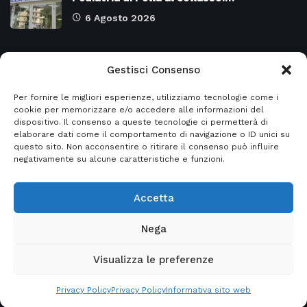
6 Agosto 2026
Categorie
Gestisci Consenso
Per fornire le migliori esperienze, utilizziamo tecnologie come i
Attualità
8966
SALERNO e Provincia
4126
cookie per memorizzare e/o accedere alle informazioni del
dispositivo. Il consenso a queste tecnologie ci permetterà di
Cronaca
6469
Regione CAMPANIA
2131
elaborare dati come il comportamento di navigazione o ID unici su
questo sito. Non acconsentire o ritirare il consenso può influire
Primo piano
5951
Regione BASILICATA
2121
negativamente su alcune caratteristiche e funzioni.
Accetta
© 2026
Italia2news
- Italia2news powered by
Nega
EurekaSmartSolution
Visualizza le preferenze
Home
Privacy Policy
Informativa sito web
Contatti
Privacy Policy
Privacy Policy
Informativa sito web