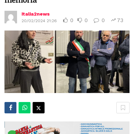
memoria
italia2news
0
0
0
73
20/02/2024 21:26