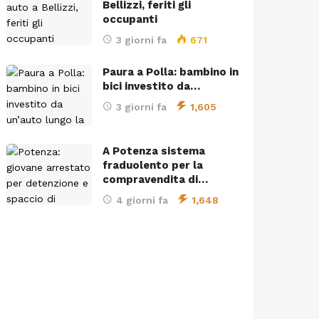
Bellizzi, feriti gli
occupanti
3 giorni fa
671
Paura a Polla: bambino in
bici investito da…
3 giorni fa
1,605
A Potenza sistema
fraduolento per la
compravendita di…
4 giorni fa
1,648