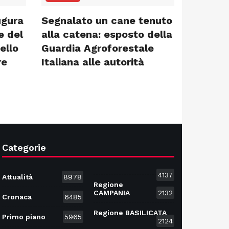
ugura
Segnalato un cane tenuto
e del
alla catena: esposto della
ello
Guardia Agroforestale
re
Italiana alle autorità
Categorie
4137
Attualità
8978
Regione
CAMPANIA
2132
Cronaca
6485
Regione BASILICATA
Primo piano
5965
2124