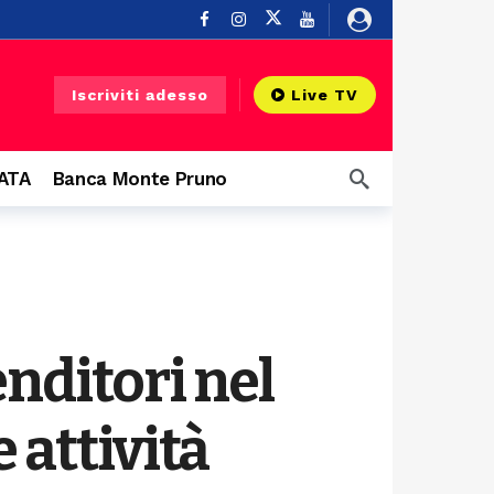
ni
22 ore fa
Iscriviti adesso
Live TV
CATA
Banca Monte Pruno
o
2 giorni fa
nditori nel
 attività