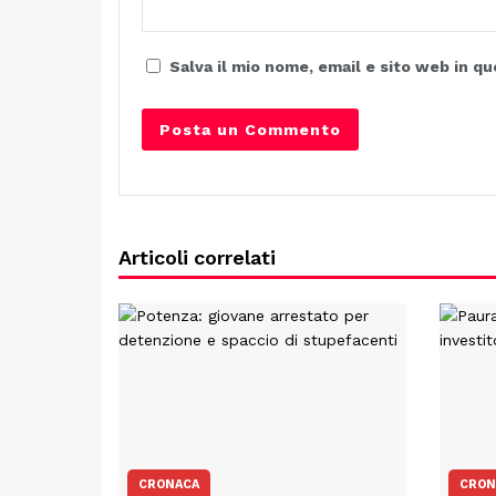
Salva il mio nome, email e sito web in 
Articoli correlati
CRONACA
CRON