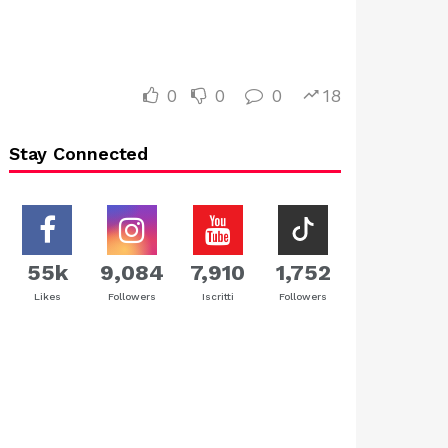
0
0
0
18
Stay Connected
55k
9,084
7,910
1,752
Likes
Followers
Iscritti
Followers