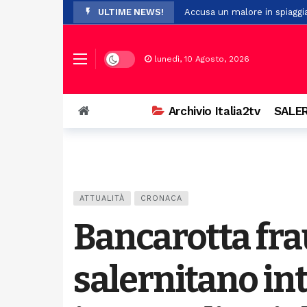
ULTIME NEWS!
Accusa un malore in spiaggi
Incendio in montagna tra Pol
Alla Tavola della Principess
Dark mode
lunedì, 10 Agosto, 2026
Polla festeggia nonna Franc
Paura per 19 boy scout dispe
Archivio Italia2tv
SALER
A Stio la presentazione de 
Auto si ribalta a Casalbuono
Violenze e richieste di denar
Perde il controllo della mot
ATTUALITÀ
CRONACA
Il Festival Mogol Battisti co
Bancarotta fra
salernitano int