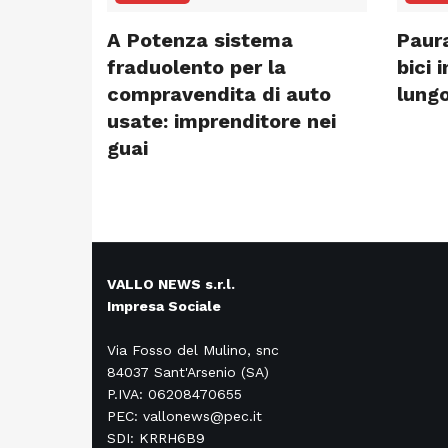
A Potenza sistema
Paura
fraduolento per la
bici 
compravendita di auto
lungo
usate: imprenditore nei
guai
VALLO NEWS s.r.l.
Impresa Sociale
Via Fosso del Mulino, snc
84037 Sant'Arsenio (SA)
P.IVA: 06208470655
PEC: vallonews@pec.it
SDI: KRRH6B9