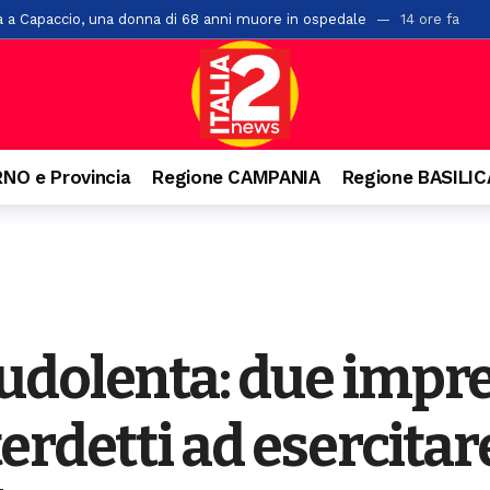
a a Capaccio, una donna di 68 anni muore in ospedale
14 ore fa
la e Petina: in azione anche un elicottero
15 ore fa
a Costanza: grandi novità e un messaggio di fratellanza affidato ai giova
esca: 100 anni
2 giorni fa
rsi sul Monte Cerreto: salvati
2 giorni fa
NO e Provincia
Regione CAMPANIA
Regione BASILI
“L’Idioma Perduto” di Mario Infante, sostenuta dalla Banca Monte Prun
, paura per due giovani
2 giorni fa
o ai familiari. Arrestato un 31enne ad Agropoli
2 giorni fa
o e precipita nel vuoto, grave 27enne a Castellabate
2 giorni fa
nquista Santa Maria di Castellabate: ecco tutti i vincitori
2 giorni fa
udolenta: due impre
erdetti ad esercitare